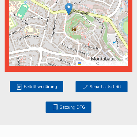
Leaflet
|
©
OpenStreetMap
Beitrittserklärung
Sepa-Lastschrift
Satzung DFG