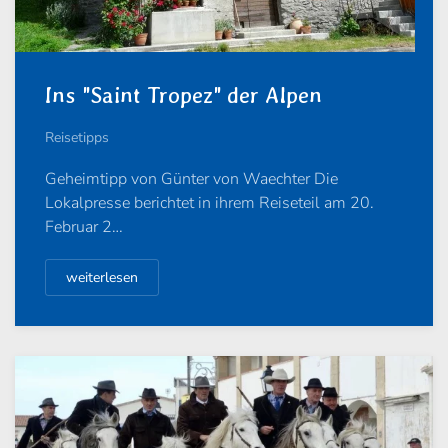
Ins "Saint Tropez" der Alpen
Reisetipps
Geheimtipp von Günter von Waechter Die
Lokalpresse berichtet in ihrem Reiseteil am 20.
Februar 2…
weiterlesen