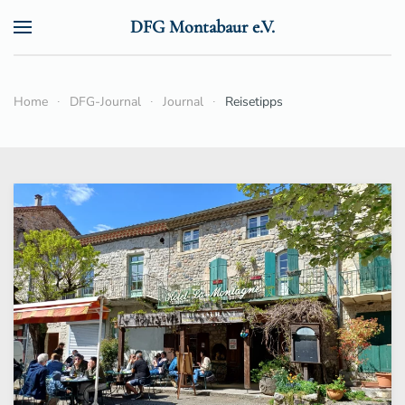
DFG Montabaur e.V.
Zum Hauptinhalt springen
Home
DFG-Journal
Journal
Reisetipps