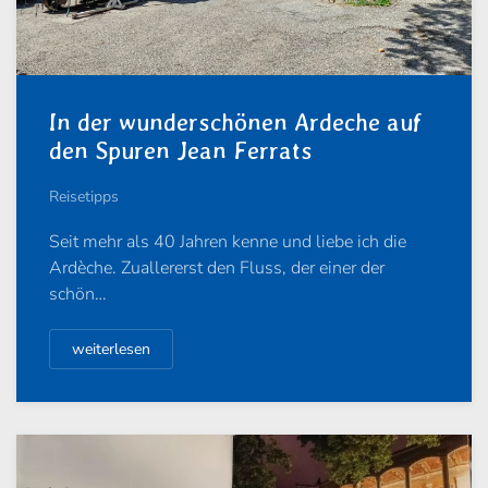
In der wunderschönen Ardeche auf
den Spuren Jean Ferrats
Reisetipps
Seit mehr als 40 Jahren kenne und liebe ich die
Ardèche. Zuallererst den Fluss, der einer der
schön…
weiterlesen