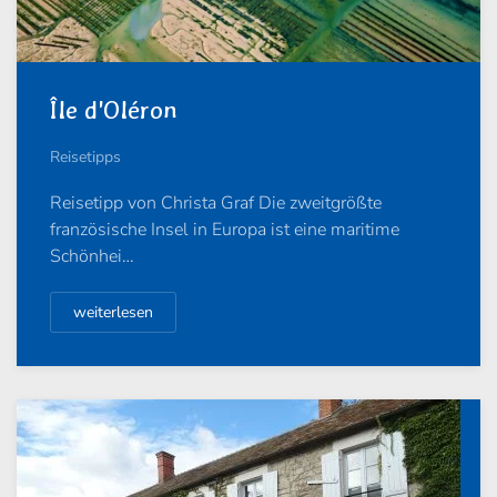
Île d'Oléron
Reisetipps
Reisetipp von Christa Graf Die zweitgrößte
französische Insel in Europa ist eine maritime
Schönhei…
weiterlesen