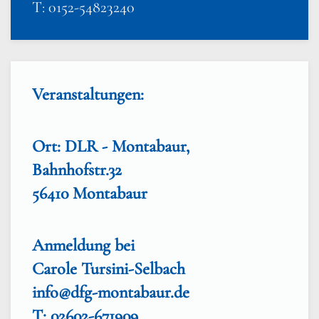
T: 0152-54823240
Veranstaltungen:
Ort: DLR - Montabaur,
Bahnhofstr.32
56410 Montabaur
Anmeldung bei
Carole Tursini-Selbach
info@dfg-montabaur.de
T: 02602-671909