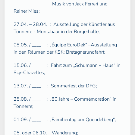
Musik von Jack Ferrari und
Rainer Mies;
27.04. – 28.04.
:
Ausstellung der Künstler aus
Tonnerre - Montabaur in der Bürgerhalle;
08.05. / ____
: „Équipe EuroDek“ –Ausstellung
in den Räumen der KSK; Bretagnerundfahrt;
15.06. / ____
:
Fahrt zum „Schumann – Haus“ in
Scy-Chazelles;
13.07. / ____
:
Sommerfest der DFG;
25.08. / ____
: „80 Jahre – Commémoration“ in
Tonnerre;
01.09. / ____
: „Familientag am Quendelberg“;
05. oder 06.10.
: Wanderung;