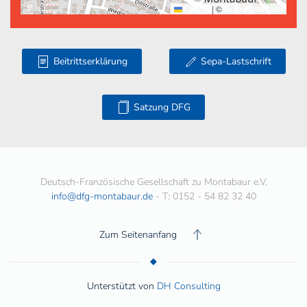
Leaflet
|
©
OpenStreetMap
Beitrittserklärung
Sepa-Lastschrift
Satzung DFG
Deutsch-Französische Gesellschaft zu Montabaur e.V.
info@dfg-montabaur.de
- T: 0152 - 54 82 32 40
Zum Seitenanfang
Unterstützt von
DH Consulting