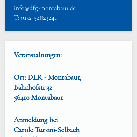
info@dfg-montabaur.de
T: 0152-54823240
Veranstaltungen:
Ort: DLR - Montabaur,
Bahnhofstr.32
56410 Montabaur
Anmeldung bei
Carole Tursini-Selbach