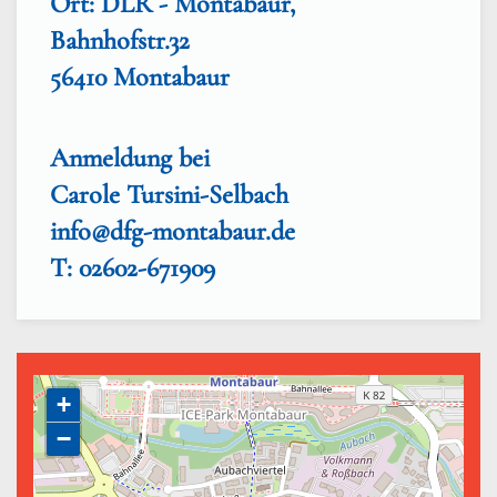
Ort: DLR - Montabaur,
Bahnhofstr.32
56410 Montabaur
Anmeldung bei
Carole Tursini-Selbach
info@dfg-montabaur.de
T: 02602-671909
+
−