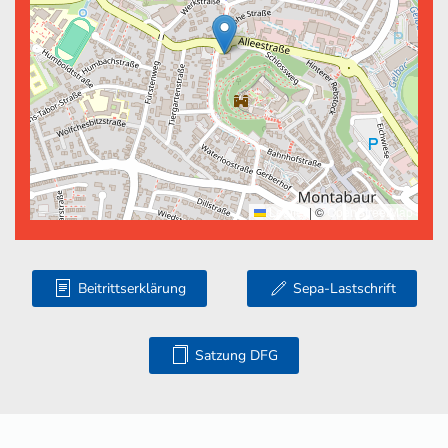
Leaflet
|
©
OpenStreetMap
Beitrittserklärung
Sepa-Lastschrift
Satzung DFG