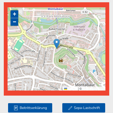
+
−
Leaflet
|
©
OpenStreetMap
Beitrittserklärung
Sepa-Lastschrift