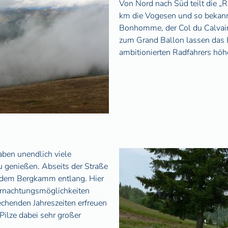
Von Nord nach Süd teilt die „R
km die Vogesen und so bekann
Bonhomme, der Col du Calvaire
zum Grand Ballon lassen das 
ambitionierten Radfahrers höh
ben unendlich viele
u genießen. Abseits der Straße
 dem Bergkamm entlang. Hier
rnachtungsmöglichkeiten
echenden Jahreszeiten erfreuen
Pilze dabei sehr großer