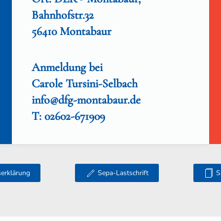
Bahnhofstr.32
56410 Montabaur
Anmeldung bei
Carole Tursini-Selbach
info@dfg-montabaur.de
T: 02602-671909
tserklärung
Sepa-Lastschrift
S