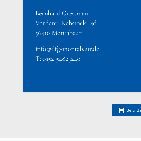
Bernhard Gressmann
Vorderer Rebstock 14d
56410 Montabaur
info@dfg-montabaur.de
T: 0152-54823240
Beitrit