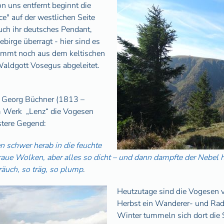
 uns entfernt beginnt die
e" auf der westlichen Seite
uch ihr deutsches Pendant,
ebirge überragt - hier sind es
ommt noch aus dem keltischen
aldgott Vosegus abgeleitet.
er Georg Büchner (1813 –
m Werk „Lenz“ die Vogesen
stere Gegend:
n schwer herab in die feuchte
ue Wolken, aber alles so dicht – und dann dampfte der Nebel h
räuch, so träg, so plump
.
Heutzutage sind die Vogesen 
Herbst ein Wanderer- und Rad
Winter tummeln sich dort die S