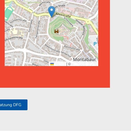
Leaflet
|
©
OpenStreetMap
atzung DFG