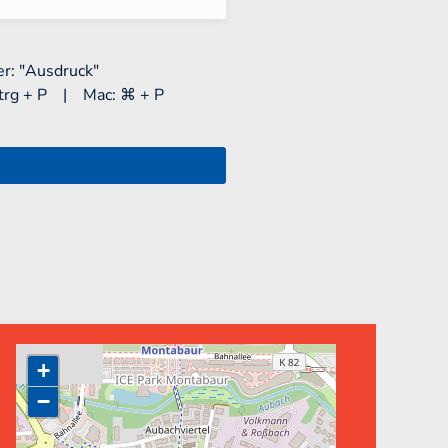
r: "Ausdruck"
trg + P | Mac: ⌘ + P
+
−