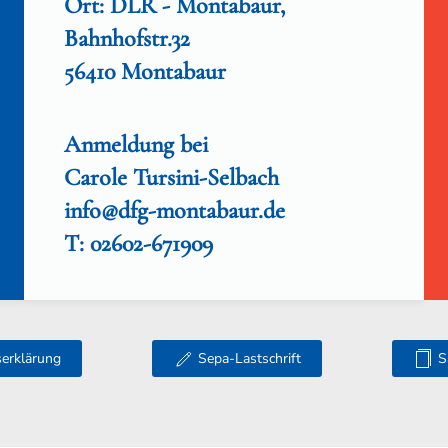
Ort: DLR - Montabaur,
Bahnhofstr.32
56410 Montabaur
Anmeldung bei
Carole Tursini-Selbach
info@dfg-montabaur.de
T: 02602-671909
tserklärung
Sepa-Lastschrift
S