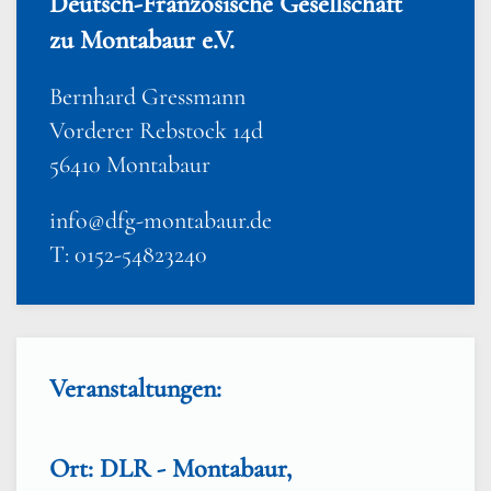
Deutsch-Französische Gesellschaft
zu Montabaur e.V.
Bernhard Gressmann
Vorderer Rebstock 14d
56410 Montabaur
info@dfg-montabaur.de
T: 0152-54823240
Veranstaltungen:
Ort: DLR - Montabaur,