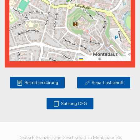
Leaflet
|
©
OpenStreetMap
Beitrittserklärung
Sepa-Lastschrift
Satzung DFG
Deutsch-Französische Gesellschaft zu Montabaur e.V.