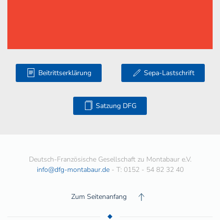
Beitrittserklärung
Sepa-Lastschrift
Satzung DFG
Deutsch-Französische Gesellschaft zu Montabaur e.V.
info@dfg-montabaur.de
- T: 0152 - 54 82 32 40
Zum Seitenanfang