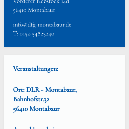
Vorderer Rebstock 14d
56410 Montabaur
info@dfg-montabaur.de
T: 0152-54823240
Veranstaltungen:
Ort: DLR - Montabaur,
Bahnhofstr.32
56410 Montabaur