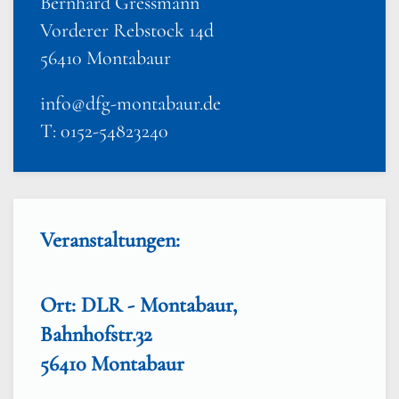
Bernhard Gressmann
Vorderer Rebstock 14d
56410 Montabaur
info@dfg-montabaur.de
T: 0152-54823240
Veranstaltungen:
Ort: DLR - Montabaur,
Bahnhofstr.32
56410 Montabaur