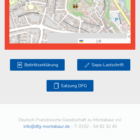
Leaflet
|
©
OpenStreetMap
Beitrittserklärung
Sepa-Lastschrift
Satzung DFG
Deutsch-Französische Gesellschaft zu Montabaur e.V.
info@dfg-montabaur.de
- T: 0152 - 54 82 32 40