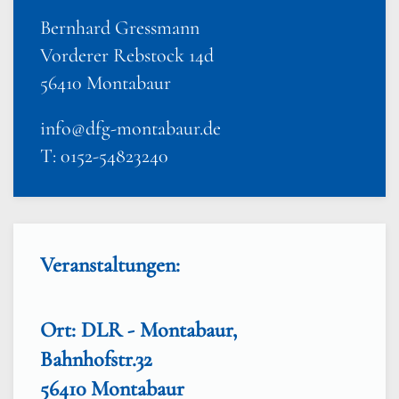
Bernhard Gressmann
Vorderer Rebstock 14d
56410 Montabaur
info@dfg-montabaur.de
T: 0152-54823240
Veranstaltungen:
Ort: DLR - Montabaur,
Bahnhofstr.32
56410 Montabaur