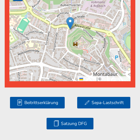
Leaflet
|
©
OpenStreetMap
Beitrittserklärung
Sepa-Lastschrift
Satzung DFG