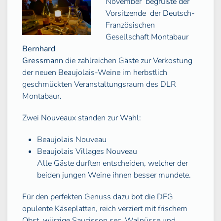
November
begrüßte der
Vorsitzende
der Deutsch-
Französischen
Gesellschaft Montabaur
Bernhard
Gressmann
die zahlreichen Gäste zur Verkostung
der neuen Beaujolais-Weine im herbstlich
geschmückten Veranstaltungsraum des DLR
Montabaur.
Zwei Nouveaux standen zur Wahl:
Beaujolais Nouveau
Beaujolais Villages Nouveau
Alle Gäste durften entscheiden, welcher der
beiden jungen Weine ihnen besser mundete.
Für den perfekten Genuss dazu bot die DFG
opulente Käseplatten, reich verziert mit frischem
Obst, würzige Saucisson sec, Walnüsse und