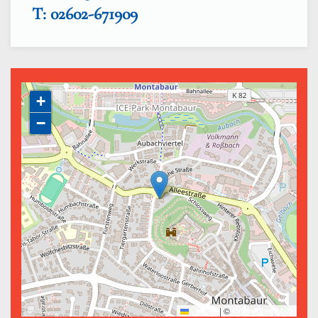
T: 02602-671909
+
−
Leaflet
|
©
OpenStreetMap