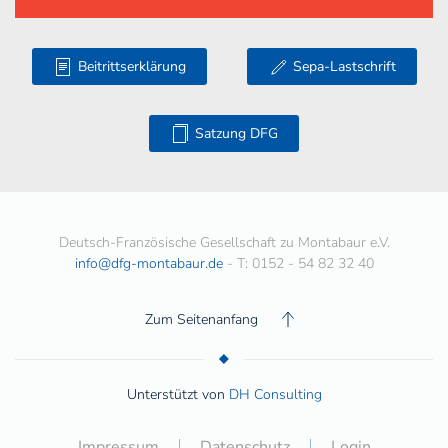
Beitrittserklärung
Sepa-Lastschrift
Satzung DFG
Deutsch-Französische Gesellschaft zu Montabaur e.V.
info@dfg-montabaur.de
- T: 0152 - 54 82 32 40
Zum Seitenanfang
Unterstützt von
DH Consulting
Impressum
Datenschutz
Login