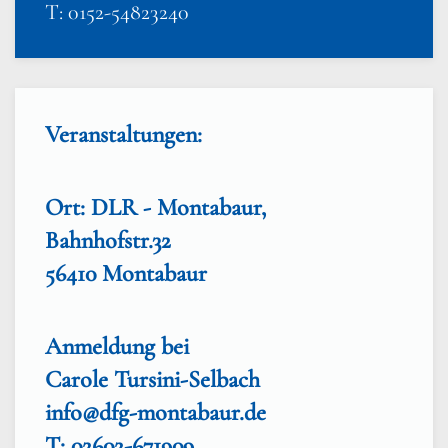
T: 0152-54823240
Veranstaltungen:
Ort: DLR - Montabaur,
Bahnhofstr.32
56410 Montabaur
Anmeldung bei
Carole Tursini-Selbach
info@dfg-montabaur.de
T: 02602-671909