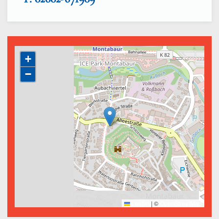
+
−
Leaflet
|
©
OpenStreetMap