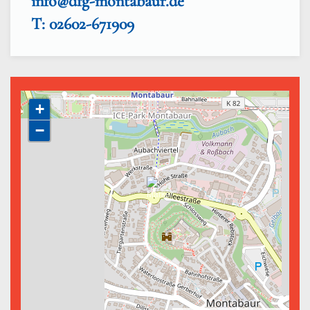
info@dfg-montabaur.de
T: 02602-671909
+
−