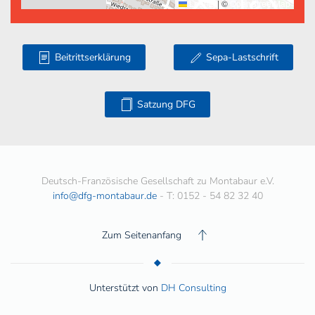
Leaflet
|
©
OpenStreetMap
Beitrittserklärung
Sepa-Lastschrift
Satzung DFG
Deutsch-Französische Gesellschaft zu Montabaur e.V.
info@dfg-montabaur.de
- T: 0152 - 54 82 32 40
Zum Seitenanfang
Unterstützt von
DH Consulting