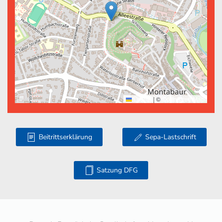
Leaflet
|
©
OpenStreetMap
Beitrittserklärung
Sepa-Lastschrift
Satzung DFG